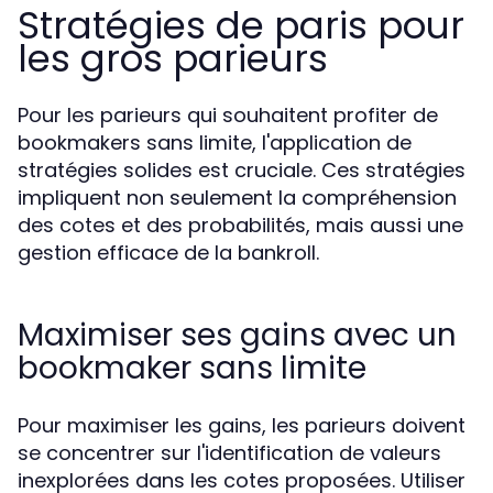
Stratégies de paris pour
les gros parieurs
Pour les parieurs qui souhaitent profiter de
bookmakers sans limite, l'application de
stratégies solides est cruciale. Ces stratégies
impliquent non seulement la compréhension
des cotes et des probabilités, mais aussi une
gestion efficace de la bankroll.
Maximiser ses gains avec un
bookmaker sans limite
Pour maximiser les gains, les parieurs doivent
se concentrer sur l'identification de valeurs
inexplorées dans les cotes proposées. Utiliser