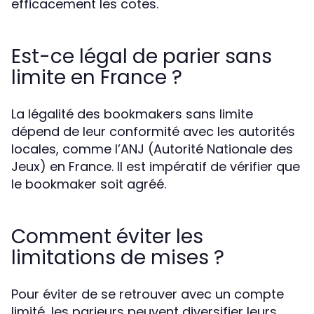
efficacement les cotes.
Est-ce légal de parier sans
limite en France ?
La légalité des bookmakers sans limite
dépend de leur conformité avec les autorités
locales, comme l’ANJ (Autorité Nationale des
Jeux) en France. Il est impératif de vérifier que
le bookmaker soit agréé.
Comment éviter les
limitations de mises ?
Pour éviter de se retrouver avec un compte
limité, les parieurs peuvent diversifier leurs