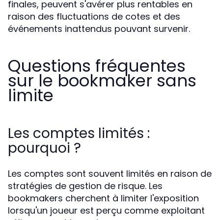
finales, peuvent s'avérer plus rentables en
raison des fluctuations de cotes et des
événements inattendus pouvant survenir.
Questions fréquentes
sur le bookmaker sans
limite
Les comptes limités :
pourquoi ?
Les comptes sont souvent limités en raison de
stratégies de gestion de risque. Les
bookmakers cherchent à limiter l'exposition
lorsqu'un joueur est perçu comme exploitant