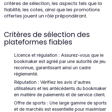
critères de sélection, les aspects tels que la
fiabilité, les cotes, ainsi que les promotions
offertes jouent un rôle prépondérant.
Critères de sélection des
plateformes fiables
Licence et régulation :
Assurez-vous que le
bookmaker est agréé par une autorité de jeu
reconnue, garantissant ainsi un cadre
réglementé.
Réputation :
Vérifiez les avis d'autres
utilisateurs et les antécédents du bookmaker
en matière de paiements et de service client.
Offre de sports :
Une large gamme de sports
et de marchés est essentielle pour maximiser