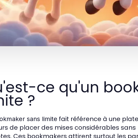
'est-ce qu'un boo
mite ?
fait référence à une plat
okmaker sans limite
urs de placer des mises considérables sans re
es. Ces bookmakers attirent surtout les pari