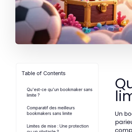
Table of Contents
Qu
li
Qu'est-ce qu'un bookmaker sans
limite ?
Comparatif des meilleurs
Un
bo
bookmakers sans limite
parie
Limites de mise : Une protection
compt
ou un obstacle ?