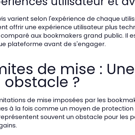
ériences utilisateur et av
vis varient selon l'expérience de chaque utili
nt offrir une expérience utilisateur plus tech
t comparé aux bookmakers grand public. Il
e plateforme avant de s'engager.
mites de mise : Une
 obstacle ?
imitations de mise imposées par les bookmak
es à la fois comme un moyen de protection 
 représentent souvent un obstacle pour les p
gains.