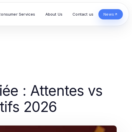
Consumer Services
About Us
Contact us
News
iée : Attentes vs
tifs 2026