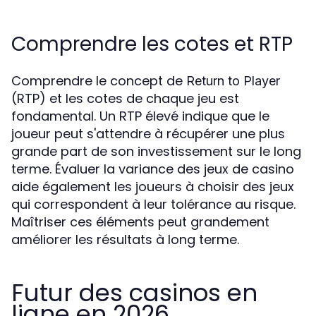
Comprendre les cotes et RTP
Comprendre le concept de
Return to Player
(RTP) et les cotes de chaque jeu est
fondamental. Un RTP élevé indique que le
joueur peut s'attendre à récupérer une plus
grande part de son investissement sur le long
terme. Évaluer la variance des jeux de casino
aide également les joueurs à choisir des jeux
qui correspondent à leur tolérance au risque.
Maîtriser ces éléments peut grandement
améliorer les résultats à long terme.
Futur des casinos en
ligne en 2026