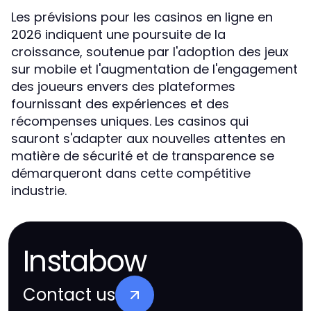
Les prévisions pour les casinos en ligne en
2026 indiquent une poursuite de la
croissance, soutenue par l'adoption des jeux
sur mobile et l'augmentation de l'engagement
des joueurs envers des plateformes
fournissant des expériences et des
récompenses uniques. Les casinos qui
sauront s'adapter aux nouvelles attentes en
matière de sécurité et de transparence se
démarqueront dans cette compétitive
industrie.
Instabow
Contact us