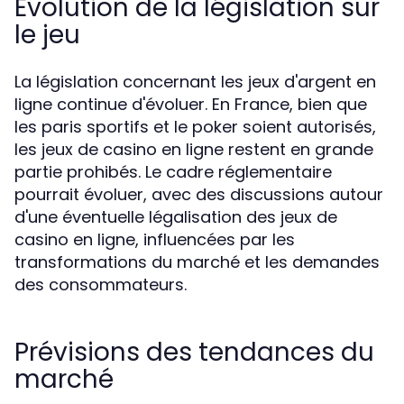
Évolution de la législation sur
le jeu
La législation concernant les jeux d'argent en
ligne continue d'évoluer. En France, bien que
les paris sportifs et le poker soient autorisés,
les jeux de casino en ligne restent en grande
partie prohibés. Le cadre réglementaire
pourrait évoluer, avec des discussions autour
d'une éventuelle légalisation des jeux de
casino en ligne, influencées par les
transformations du marché et les demandes
des consommateurs.
Prévisions des tendances du
marché