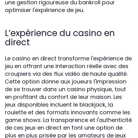
une gestion rigoureuse du bankroll pour
optimiser l'expérience de jeu.
L’expérience du casino en
direct
Le casino en direct transforme l'expérience de
jeu en offrant une interaction réelle avec des
croupiers via des flux vidéo de haute qualité.
Cette option donne aux joueurs l'impression
de se trouver dans un casino physique, tout
en profitant du confort de leur maison. Les
jeux disponibles incluent le blackjack, la
roulette et des formats innovants comme les
game shows. La transparence et l'authenticité
de ces jeux en direct en font une option de
plus en plus prisée par les amateurs de jeux