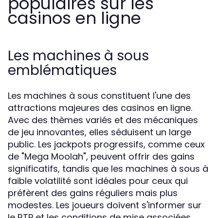
populaires sur les
casinos en ligne
Les machines à sous
emblématiques
Les machines à sous constituent l'une des
attractions majeures des casinos en ligne.
Avec des thèmes variés et des mécaniques
de jeu innovantes, elles séduisent un large
public. Les jackpots progressifs, comme ceux
de "Mega Moolah", peuvent offrir des gains
significatifs, tandis que les machines à sous à
faible volatilité sont idéales pour ceux qui
préfèrent des gains réguliers mais plus
modestes. Les joueurs doivent s'informer sur
le RTP et les conditions de mise associées