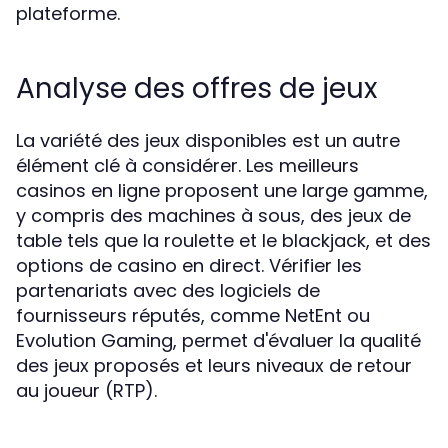
plateforme.
Analyse des offres de jeux
La variété des jeux disponibles est un autre
élément clé à considérer. Les meilleurs
casinos en ligne proposent une large gamme,
y compris des machines à sous, des jeux de
table tels que la roulette et le blackjack, et des
options de casino en direct. Vérifier les
partenariats avec des logiciels de
fournisseurs réputés, comme NetEnt ou
Evolution Gaming, permet d'évaluer la qualité
des jeux proposés et leurs niveaux de retour
au joueur (RTP).