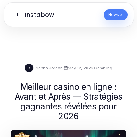
Instabow
I
News
Brianna Jordan
·
May 12, 2026
·
Gambling
B
Meilleur casino en ligne :
Avant et Après — Stratégies
gagnantes révélées pour
2026