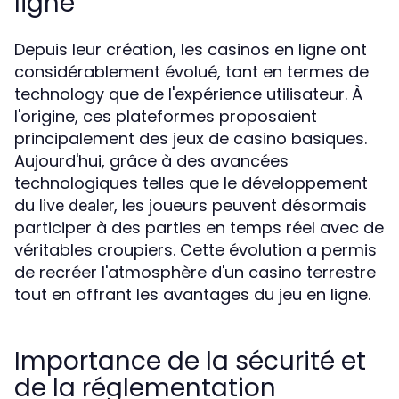
ligne
Depuis leur création, les casinos en ligne ont
considérablement évolué, tant en termes de
technology que de l'expérience utilisateur. À
l'origine, ces plateformes proposaient
principalement des jeux de casino basiques.
Aujourd'hui, grâce à des avancées
technologiques telles que le développement
du
, les joueurs peuvent désormais
live dealer
participer à des parties en temps réel avec de
véritables croupiers. Cette évolution a permis
de recréer l'atmosphère d'un casino terrestre
tout en offrant les avantages du jeu en ligne.
Importance de la sécurité et
de la réglementation