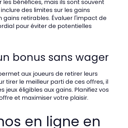
es bénéfices, mais ils sont souvent
inclure des limites sur les gains
n gains retirables. Évaluer l'impact de
dial pour éviter de potentielles
 un bonus sans wager
ermet aux joueurs de retirer leurs
irer le meilleur parti de ces offres, il
 jeux éligibles aux gains. Planifiez vos
fre et maximiser votre plaisir.
os en ligne en