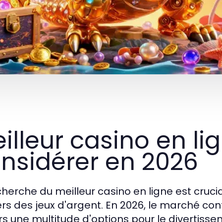
illeur casino en lig
nsidérer en 2026
cherche du meilleur casino en ligne est cruci
vers des jeux d'argent. En 2026, le marché co
rs une multitude d'options pour le divertisse