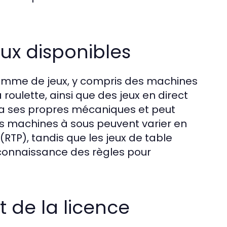
ux disponibles
 gamme de jeux, y compris des machines
roulette, ainsi que des jeux en direct
 a ses propres mécaniques et peut
les machines à sous peuvent varier en
(RTP), tandis que les jeux de table
 connaissance des règles pour
t de la licence