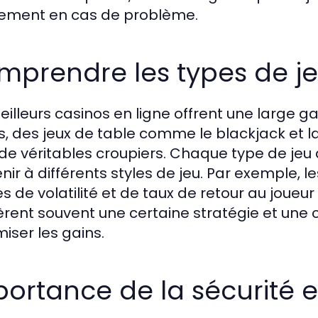
ement en cas de problème.
prendre les types de je
eilleurs casinos en ligne offrent une large
s, des jeux de table comme le blackjack et la 
de véritables croupiers. Chaque type de jeu
nir à différents styles de jeu. Par exemple, 
s de volatilité et de taux de retour au joueur 
èrent souvent une certaine stratégie et une
iser les gains.
ortance de la sécurité e