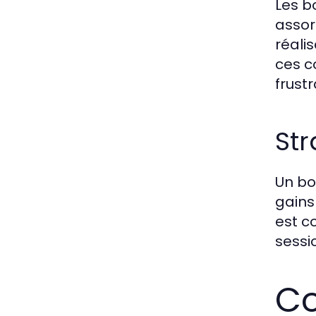
Les b
assort
réalis
ces c
frustr
St
Un bo
gains 
est co
sessi
Co