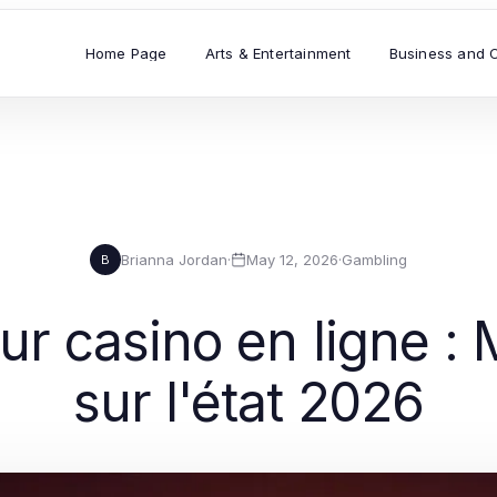
Home Page
Arts & Entertainment
Business and 
Brianna Jordan
·
May 12, 2026
·
Gambling
B
r casino en ligne : 
sur l'état 2026