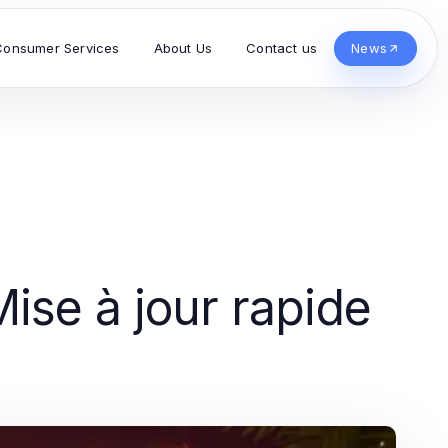
Consumer Services
About Us
Contact us
News
Mise à jour rapide