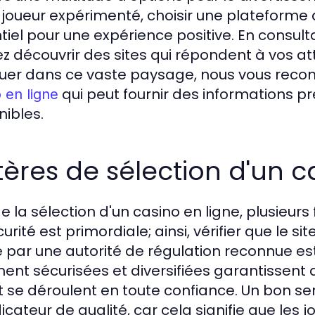
 joueur expérimenté, choisir une plateforme d
tiel pour une expérience positive. En consul
z découvrir des sites qui répondent à vos at
uer dans ce vaste paysage, nous vous reco
qui peut fournir des informations pr
 en ligne
nibles.
tères de sélection d'un c
de la sélection d'un casino en ligne, plusieur
urité est primordiale; ainsi, vérifier que le s
 par une autorité de régulation reconnue est 
ent sécurisées et diversifiées garantissent 
it se déroulent en toute confiance. Un bon se
icateur de qualité, car cela signifie que les 