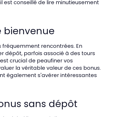
 il est conseillé de lire minutieusement
 bienvenue
lus fréquemment rencontrées. En
er dépôt, parfois associé à des tours
 est crucial de peaufiner vos
aluer la véritable valeur de ces bonus.
t également s'avérer intéressantes
bonus sans dépôt