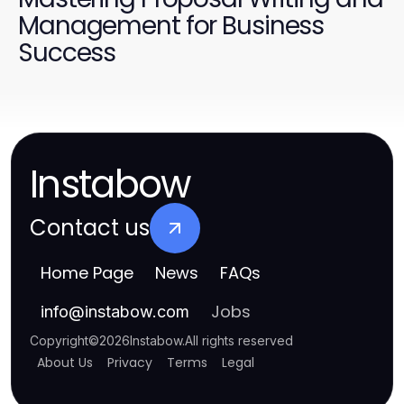
Management for Business
Success
Instabow
Contact us
Home Page
News
FAQs
Jobs
info
@
instabow.com
Copyright
©
2026
Instabow
.
All rights reserved
About Us
Privacy
Terms
Legal