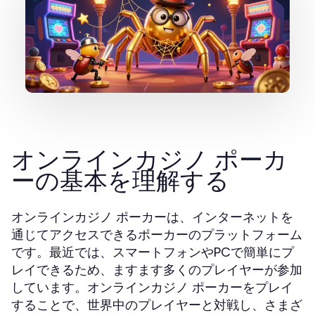
オンラインカジノ ポーカ
ーの基本を理解する
オンラインカジノ ポーカーは、インターネットを
通じてアクセスできるポーカーのプラットフォーム
です。最近では、スマートフォンやPCで簡単にプ
レイできるため、ますます多くのプレイヤーが参加
しています。オンラインカジノ ポーカーをプレイ
することで、世界中のプレイヤーと対戦し、さまざ