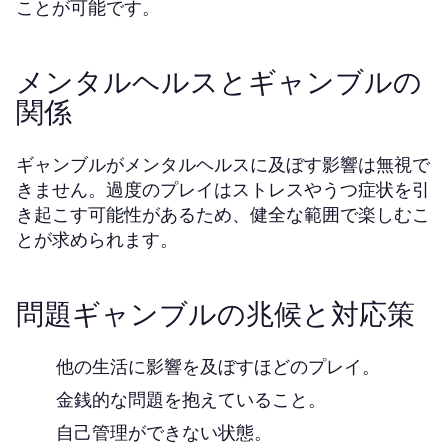
ことが可能です。
メンタルヘルスとギャンブルの
関係
ギャンブルがメンタルヘルスに及ぼす影響は無視で
きません。過度のプレイはストレスやうつ症状を引
き起こす可能性があるため、健全な範囲で楽しむこ
とが求められます。
問題ギャンブルの兆候と対応策
他の生活に影響を及ぼすほどのプレイ。
金銭的な問題を抱えていること。
自己管理ができない状態。