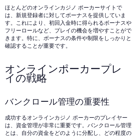
ほとんどのオンラインカジノ ポーカーサイトで
は、新規登録者に対してボーナスを提供していま
す。これにより、初回入金時に得られるボーナスや
フリーロールなど、プレイの機会を増やすことがで
きます。特に、ボーナスの条件や制限をしっかりと
確認することが重要です。
オンラインポーカープレ
イの戦略
バンクロール管理の重要性
成功するオンラインカジノ ポーカーのプレイヤー
は、資金管理が非常に重要です。バンクロール管理
とは、自分の資金をどのように分配し、どの程度の