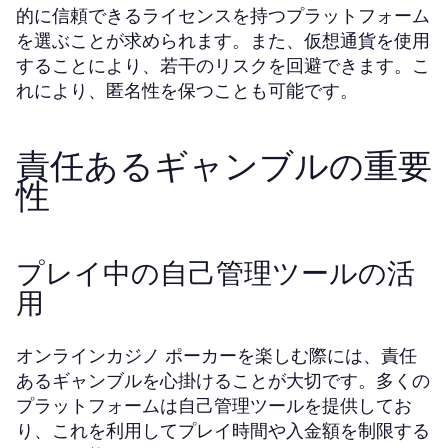
的に信頼できるライセンスを持つプラットフォーム
を選ぶことが求められます。また、仮想通貨を使用
することにより、若干のリスクを回避できます。こ
れにより、匿名性を保つことも可能です。
責任あるギャンブルの重要
性
プレイ中の自己管理ツールの活
用
オンラインカジノ ポーカーを楽しむ際には、責任
あるギャンブルを心掛けることが大切です。多くの
プラットフォームは自己管理ツールを提供してお
り、これを利用してプレイ時間や入金額を制限する