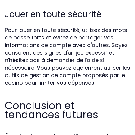
Jouer en toute sécurité
Pour jouer en toute sécurité, utilisez des mots
de passe forts et évitez de partager vos
informations de compte avec d'autres. Soyez
conscient des signes d'un jeu excessif et
n'hésitez pas à demander de l'aide si
nécessaire. Vous pouvez également utiliser les
outils de gestion de compte proposés par le
casino pour limiter vos dépenses.
Conclusion et
tendances futures