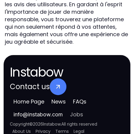
les avis des utilisateurs. En gardant à l'esprit
l'importance de jouer de manière
responsable, vous trouverez une plateforme
qui non seulement répond à vos attentes,
mais également vous offre une expérience de
jeu agréable et sécurisée.
Instabow
Contact us
Home Page
News
FAQs
Jobs
info
@
instabow.com
Copyright
©
2026
Instabow
.
All rights reserved
About Us
Privacy
Terms
Legal