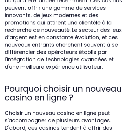
ou qui a été lancée récemment. Ces casinos
peuvent offrir une gamme de services
innovants, de jeux modernes et des
promotions qui attirent une clientèle à la
recherche de nouveauté. Le secteur des jeux
d’argent est en constante évolution, et ces
nouveaux entrants cherchent souvent à se
différencier des opérateurs établis par
l'intégration de technologies avancées et
d'une meilleure expérience utilisateur.
Pourquoi choisir un nouveau
casino en ligne ?
Choisir un nouveau casino en ligne peut
s'accompagner de plusieurs avantages.
D'abord, ces casinos tendent à offrir des