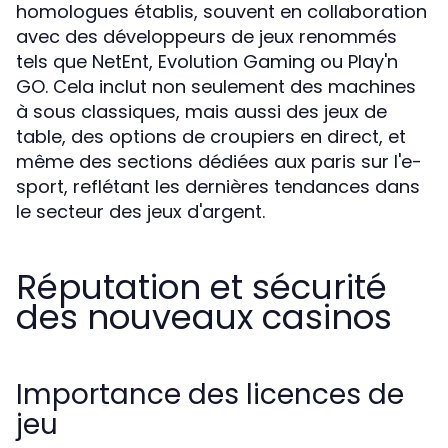
homologues établis, souvent en collaboration
avec des développeurs de jeux renommés
tels que NetEnt, Evolution Gaming ou Play'n
GO. Cela inclut non seulement des machines
à sous classiques, mais aussi des jeux de
table, des options de croupiers en direct, et
même des sections dédiées aux paris sur l'e-
sport, reflétant les dernières tendances dans
le secteur des jeux d'argent.
Réputation et sécurité
des nouveaux casinos
Importance des licences de
jeu