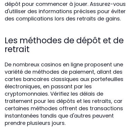
dépôt pour commencer à jouer. Assurez-vous
d'utiliser des informations précises pour éviter
des complications lors des retraits de gains.
Les méthodes de dépôt et de
retrait
De nombreux casinos en ligne proposent une
variété de méthodes de paiement, allant des
cartes bancaires classiques aux portefeuilles
électroniques, en passant par les
cryptomonnaies. Vérifiez les délais de
traitement pour les dépôts et les retraits, car
certaines méthodes offrent des transactions
instantanées tandis que d'autres peuvent
prendre plusieurs jours.