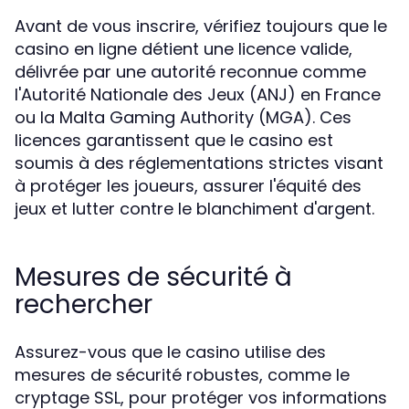
Avant de vous inscrire, vérifiez toujours que le
casino en ligne détient une licence valide,
délivrée par une autorité reconnue comme
l'Autorité Nationale des Jeux (ANJ) en France
ou la Malta Gaming Authority (MGA). Ces
licences garantissent que le casino est
soumis à des réglementations strictes visant
à protéger les joueurs, assurer l'équité des
jeux et lutter contre le blanchiment d'argent.
Mesures de sécurité à
rechercher
Assurez-vous que le casino utilise des
mesures de sécurité robustes, comme le
cryptage SSL, pour protéger vos informations