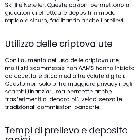
Skrill e Neteller. Queste opzioni permettono ai
giocatori di effettuare depositi in modo
rapido e sicuro, facilitando anche i prelievi.
Utilizzo delle criptovalute
Con l’aumento dell'uso delle criptovalute,
molti siti scommesse non AAMS hanno iniziato
ad accettare Bitcoin ed altre valute digitali.
Questo non solo offre maggiore privacy negli
scambi finanziari, ma permette anche
trasferimenti di denaro più veloci senza le
tradizionali commissioni bancarie.
Tempi di prelievo e deposito
rapidi