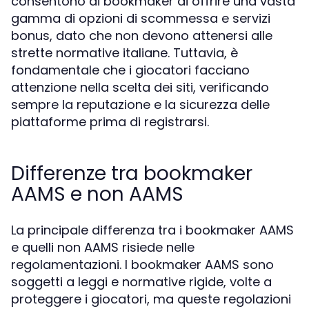
consentono ai bookmaker di offrire una vasta
gamma di opzioni di scommessa e servizi
bonus, dato che non devono attenersi alle
strette normative italiane. Tuttavia, è
fondamentale che i giocatori facciano
attenzione nella scelta dei siti, verificando
sempre la reputazione e la sicurezza delle
piattaforme prima di registrarsi.
Differenze tra bookmaker
AAMS e non AAMS
La principale differenza tra i bookmaker AAMS
e quelli non AAMS risiede nelle
regolamentazioni. I bookmaker AAMS sono
soggetti a leggi e normative rigide, volte a
proteggere i giocatori, ma queste regolazioni