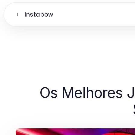
Instabow
I
Os Melhores J