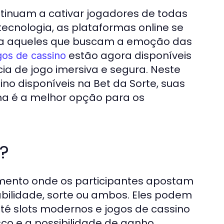
ntinuam a cativar jogadores de todas
ecnologia, as plataformas online se
ra aqueles que buscam a emoção das
estão agora disponíveis
gos de cassino
a de jogo imersiva e segura. Neste
no disponíveis na Bet da Sorte, suas
rma é a melhor opção para os
?
imento onde os participantes apostam
bilidade, sorte ou ambos. Eles podem
até slots modernos e jogos de cassino
sco e a possibilidade de ganho