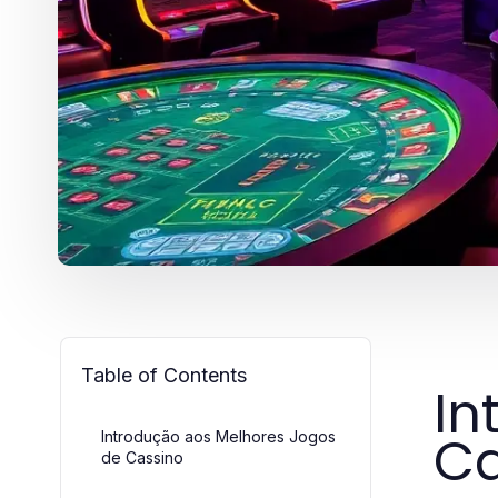
Table of Contents
In
Ca
Introdução aos Melhores Jogos
de Cassino