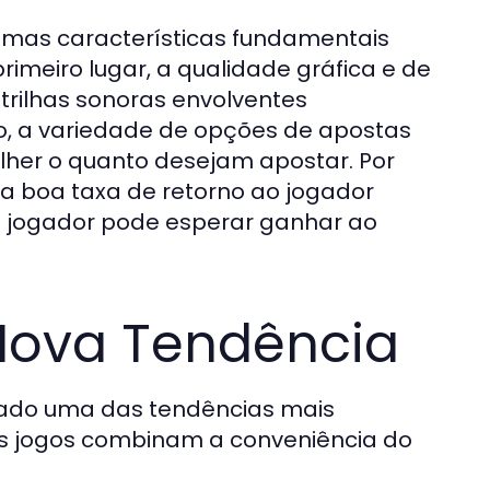
umas características fundamentais
imeiro lugar, a qualidade gráfica e de
 trilhas sonoras envolventes
o, a variedade de opções de apostas
olher o quanto desejam apostar. Por
a boa taxa de retorno ao jogador
m jogador pode esperar ganhar ao
 Nova Tendência
rnado uma das tendências mais
s jogos combinam a conveniência do