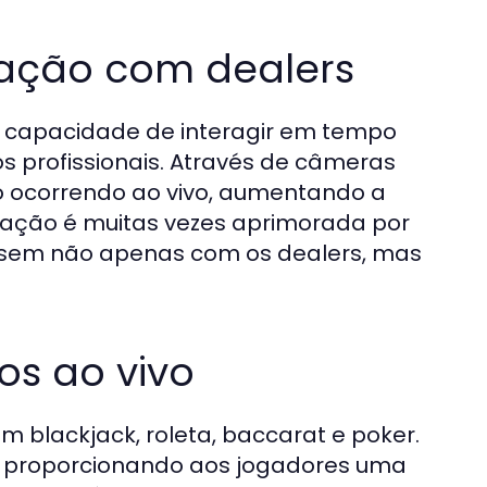
eração com dealers
é a capacidade de interagir em tempo
s profissionais. Através de câmeras
o ocorrendo ao vivo, aumentando a
eração é muitas vezes aprimorada por
ersem não apenas com os dealers, mas
os ao vivo
m blackjack, roleta, baccarat e poker.
, proporcionando aos jogadores uma