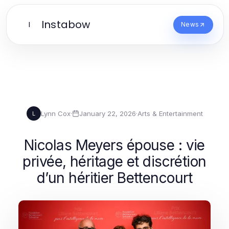
Instabow
I
News
Lynn Cox
·
January 22, 2026
·
Arts & Entertainment
L
Nicolas Meyers épouse : vie
privée, héritage et discrétion
d’un héritier Bettencourt