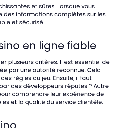
hissantes et sûres. Lorsque vous
e des informations complètes sur les
ble et sécurisé.
ino en ligne fiable
 plusieurs critères. Il est essentiel de
ivrée par une autorité reconnue. Cela
es règles du jeu. Ensuite, il faut
nis par des développeurs réputés ? Autre
s pour comprendre leur expérience de
es et la qualité du service clientèle.
ino