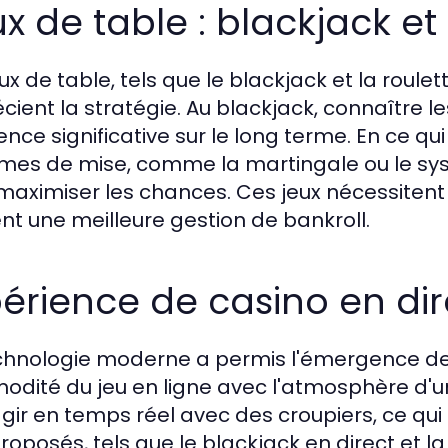
x de table : blackjack et
eux de table, tels que le blackjack et la roule
cient la stratégie. Au blackjack, connaître le
ence significative sur le long terme. En ce qui
mes de mise, comme la martingale ou le syst
maximiser les chances. Ces jeux nécessitent
nt une meilleure gestion de bankroll.
érience de casino en dir
chnologie moderne a permis l'émergence des
dité du jeu en ligne avec l'atmosphère d'un
agir en temps réel avec des croupiers, ce qui
roposés, tels que le blackjack en direct et la