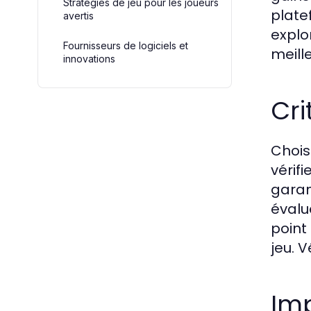
Stratégies de jeu pour les joueurs
plate
avertis
explo
Fournisseurs de logiciels et
meill
innovations
Cri
Chois
vérifi
garant
évalu
point
jeu. V
Im