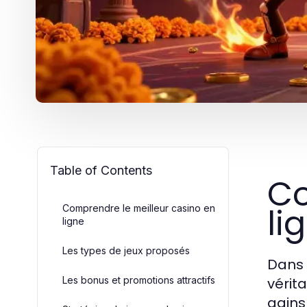
Table of Contents
Co
li
Comprendre le meilleur casino en
ligne
Les types de jeux proposés
Dans 
Les bonus et promotions attractifs
vérit
gains