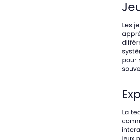
Jeu
Les j
appré
différ
systè
pour 
souve
Exp
La te
commo
inter
jeux p