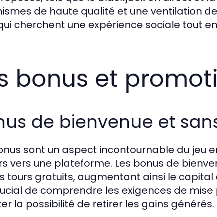
ismes de haute qualité et une ventilation des
qui cherchent une expérience sociale tout e
s bonus et promoti
nus de bienvenue et san
onus sont un aspect incontournable du jeu e
rs vers une plateforme. Les bonus de bienven
 tours gratuits, augmentant ainsi le capital d
rucial de comprendre les exigences de mise p
er la possibilité de retirer les gains générés.