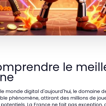
mprendre le meill
gne
le monde digital d'aujourd'hui, le domaine d
able phénomène, attirant des millions de jou
 potentiels. La France ne fait pas exception