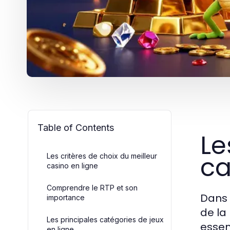
Table of Contents
Le
ca
Les critères de choix du meilleur
casino en ligne
Comprendre le RTP et son
Dans l
importance
de la
Les principales catégories de jeux
essen
en ligne