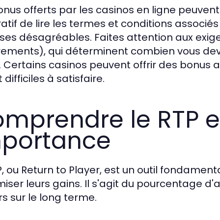
onus offerts par les casinos en ligne peuvent
atif de lire les termes et conditions associé
ises désagréables. Faites attention aux exi
rements), qui déterminent combien vous deve
. Certains casinos peuvent offrir des bonus 
t difficiles à satisfaire.
mprendre le RTP e
portance
P, ou Return to Player, est un outil fondament
iser leurs gains. Il s'agit du pourcentage d'
rs sur le long terme.