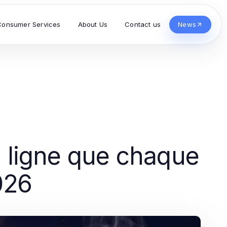
Consumer Services
About Us
Contact us
News
n ligne que chaque
026