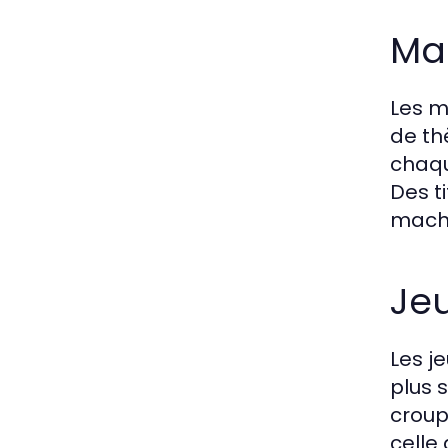
Mac
Les m
de th
chaqu
Des t
machi
Jeu
Les je
plus 
croup
celle