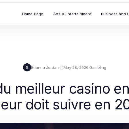
Home Page
Arts & Entertainment
Business and 
Brianna Jordan
·
May 28, 2026
·
Gambling
B
du meilleur casino e
ueur doit suivre en 2