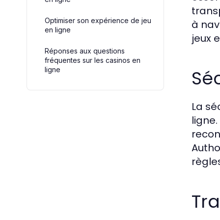
trans
Optimiser son expérience de jeu
à nav
en ligne
jeux e
Réponses aux questions
fréquentes sur les casinos en
ligne
Séc
La sé
ligne
recon
Autho
règles
Tr