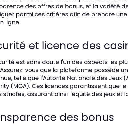
parence des offres de bonus, et la variété d
iguer parmi ces critères afin de prendre une
n ligne.
urité et licence des casi
curité est sans doute l'un des aspects les plu
. Assurez-vous que la plateforme possède une
nue, telle que l'Autorité Nationale des Jeux
rity (MGA). Ces licences garantissent que 
 strictes, assurant ainsi l'équité des jeux et 
ansparence des bonus