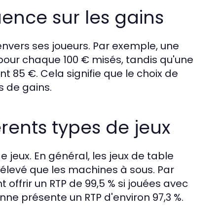
luence sur les gains
envers ses joueurs. Par exemple, une
pour chaque 100 € misés, tandis qu'une
85 €. Cela signifie que le choix de
s de gains.
rents types de jeux
e jeux. En général, les jeux de table
 élevé que les machines à sous. Par
offrir un RTP de 99,5 % si jouées avec
nne présente un RTP d'environ 97,3 %.