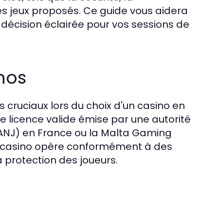
es jeux proposés. Ce guide vous aidera
 décision éclairée pour vos sessions de
nos
s cruciaux lors du choix d'un casino en
 licence valide émise par une autorité
 (ANJ) en France ou la Malta Gaming
le casino opère conformément à des
la protection des joueurs.