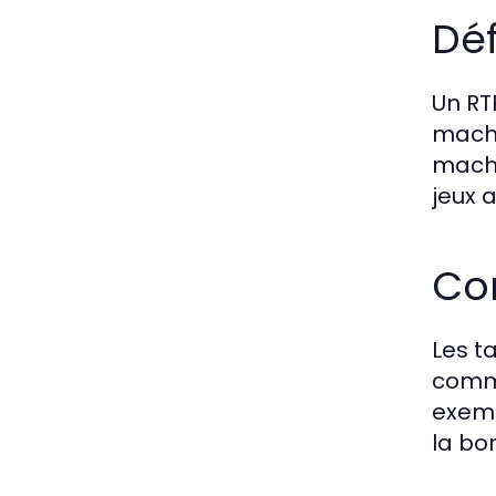
Déf
Un RT
machi
machi
jeux 
Com
Les ta
comme
exemp
la bo