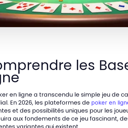
mprendre les Base
gne
ker en ligne a transcendu le simple jeu de 
al. En 2026, les plateformes de
poker en lign
ntes et des possibilités uniques pour les jou
duira aux fondements de ce jeu fascinant, d
entes variantes qui existent.