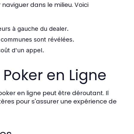
naviguer dans le milieu. Voici
eurs à gauche du dealer.
s communes sont révélées.
 coût d'un appel.
e Poker en Ligne
poker en ligne peut être déroutant. Il
tères pour s'assurer une expérience de