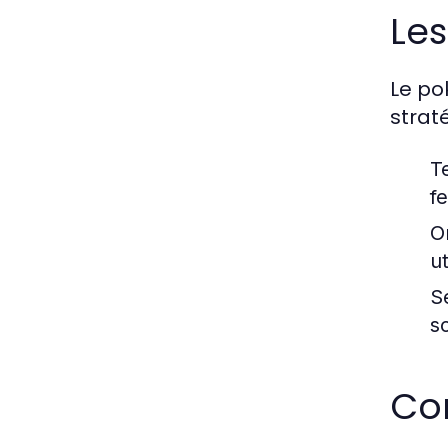
Les
Le po
strat
T
f
O
u
S
s
Con