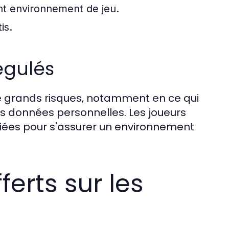
nt environnement de jeu.
is.
égulés
e grands risques, notamment en ce qui
es données personnelles. Les joueurs
nciées pour s'assurer un environnement
ferts sur les