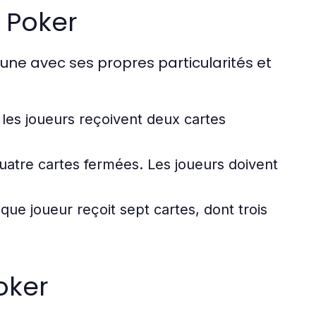
e Poker
ne avec ses propres particularités et
 les joueurs reçoivent deux cartes
uatre cartes fermées. Les joueurs doivent
e joueur reçoit sept cartes, dont trois
oker