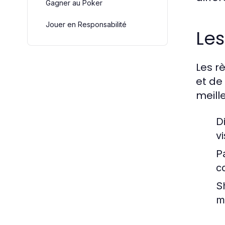
Gagner au Poker
Jouer en Responsabilité
Le
Les r
et de
meill
D
vi
Pa
c
S
m