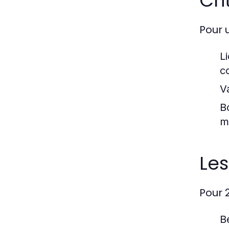
Cri
Pour 
L
c
V
B
m
Les
Pour 2
Be