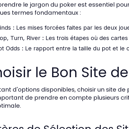
endre le jargon du poker est essentiel pour 
ues termes fondamentaux :
inds :
Les mises forcées faites par les deux jou
op, Turn, River :
Les trois étapes où des carte
ot Odds :
Le rapport entre la taille du pot et le
oisir le Bon Site d
ant d'options disponibles, choisir un site de 
mportant de prendre en compte plusieurs cri
ptimale.