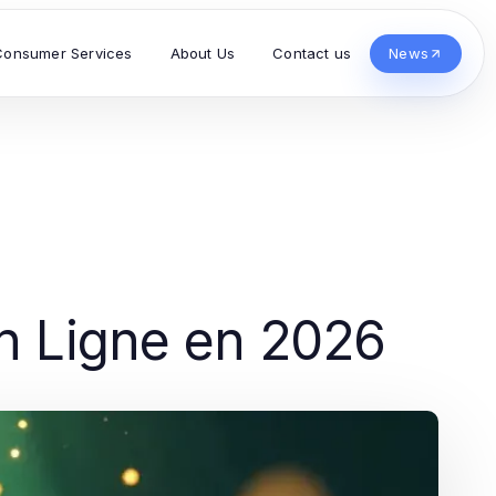
Consumer Services
About Us
Contact us
News
en Ligne en 2026