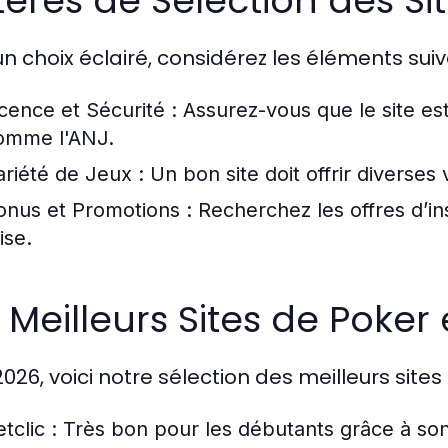
tères de Sélection des Si
un choix éclairé, considérez les éléments suiv
icence et Sécurité :
Assurez-vous que le site est
omme l'ANJ.
ariété de Jeux :
Un bon site doit offrir diverses
onus et Promotions :
Recherchez les offres d’ins
ise.
 Meilleurs Sites de Poker
026, voici notre sélection des meilleurs sites
tclic :
Très bon pour les débutants grâce à son