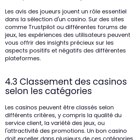
Les avis des joueurs jouent un rôle essentiel
dans la sélection d'un casino. Sur des sites
comme Trustpilot ou différentes forums de
jeux, les expériences des utilisateurs peuvent
vous offrir des insights précieux sur les
aspects positifs et négatifs des différentes
plateformes.
4.3 Classement des casinos
selon les catégories
Les casinos peuvent être classés selon
différents critères, y compris la qualité du
service client, la variété des jeux, ou
l'attractivité des promotions. Un bon casino
doit exceller dans plusieurs de ces catégories