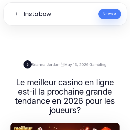
Instabow
I
News
Brianna Jordan
·
May 13, 2026
·
Gambling
B
Le meilleur casino en ligne
est-il la prochaine grande
tendance en 2026 pour les
joueurs?