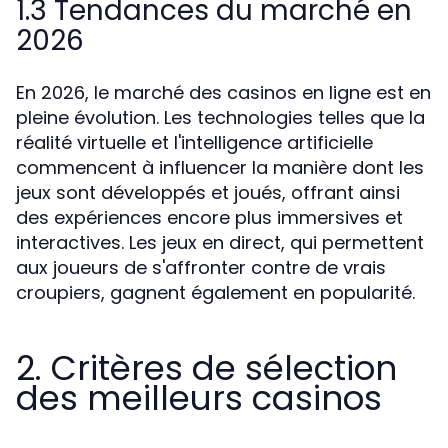
1.3 Tendances du marché en
2026
En 2026, le marché des casinos en ligne est en
pleine évolution. Les technologies telles que la
réalité virtuelle et l'intelligence artificielle
commencent à influencer la manière dont les
jeux sont développés et joués, offrant ainsi
des expériences encore plus immersives et
interactives. Les jeux en direct, qui permettent
aux joueurs de s'affronter contre de vrais
croupiers, gagnent également en popularité.
2. Critères de sélection
des meilleurs casinos