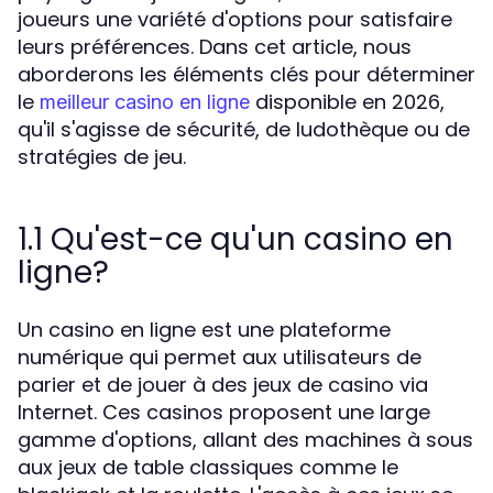
joueurs une variété d'options pour satisfaire
leurs préférences. Dans cet article, nous
aborderons les éléments clés pour déterminer
le
disponible en 2026,
meilleur casino en ligne
qu'il s'agisse de sécurité, de ludothèque ou de
stratégies de jeu.
1.1 Qu'est-ce qu'un casino en
ligne?
Un casino en ligne est une plateforme
numérique qui permet aux utilisateurs de
parier et de jouer à des jeux de casino via
Internet. Ces casinos proposent une large
gamme d'options, allant des machines à sous
aux jeux de table classiques comme le