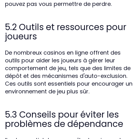
pouvez pas vous permettre de perdre.
5.2 Outils et ressources pour
joueurs
De nombreux casinos en ligne offrent des
outils pour aider les joueurs à gérer leur
comportement de jeu, tels que des limites de
dépôt et des mécanismes d'auto-exclusion.
Ces outils sont essentiels pour encourager un
environnement de jeu plus sûr.
5.3 Conseils pour éviter les
problèmes de dépendance