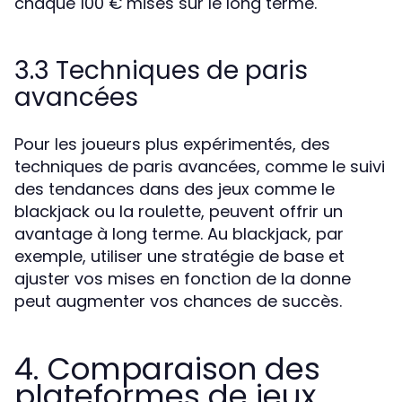
chaque 100 € misés sur le long terme.
3.3 Techniques de paris
avancées
Pour les joueurs plus expérimentés, des
techniques de paris avancées, comme le suivi
des tendances dans des jeux comme le
blackjack ou la roulette, peuvent offrir un
avantage à long terme. Au blackjack, par
exemple, utiliser une stratégie de base et
ajuster vos mises en fonction de la donne
peut augmenter vos chances de succès.
4. Comparaison des
plateformes de jeux