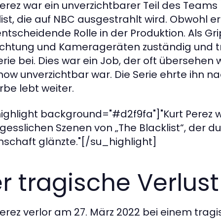
Perez war ein unverzichtbarer Teil des Teams 
list, die auf NBC ausgestrahlt wird. Obwohl er
entscheidende Rolle in der Produktion. Als G
chtung und Kamerageräten zuständig und trug
erie bei. Dies war ein Job, der oft übersehen 
how unverzichtbar war. Die Serie ehrte ihn 
rbe lebt weiter.
ighlight background="#d2f9fa"]"Kurt Perez w
gesslichen Szenen von „The Blacklist“, der d
nschaft glänzte."[/su_highlight]
r tragische Verlust
Perez verlor am 27. März 2022 bei einem trag