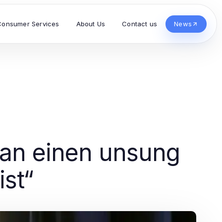
Consumer Services
About Us
Contact us
News
an einen unsung
ist“