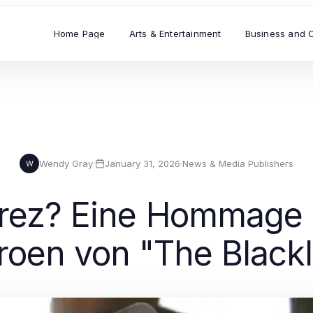
Home Page
Arts & Entertainment
Business and 
Wendy Gray
·
January 31, 2026
·
News & Media Publishers
W
erez? Eine Hommage 
oen von "The Blackl