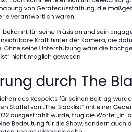
list“. Dort kümmerte er sich um Beleuchtu
abung von Geräteausstattung, die maßgeblic
erie verantwortlich waren.
r bekannt für seine Präzision und sein Engag
unsichtbare Kraft hinter der Kamera, die dafür
. Ohne seine Unterstützung wäre die hochgel
list“ nicht möglich gewesen.
rung durch The Bla
eichen des Respekts für seinen Beitrag wurde
en Staffel von „The Blacklist“ mit einer Gede
022 ausgestrahlt wurde, trug die Worte: „In l
eine Bedeutung für die Show, sondern auch 
ten Teams widerspiegelte.