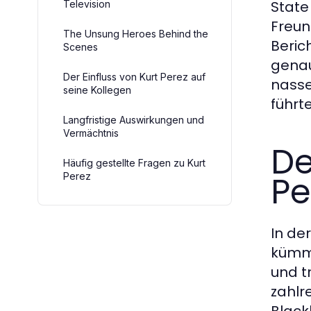
State
Television
Freun
The Unsung Heroes Behind the
Beric
Scenes
genau
Der Einfluss von Kurt Perez auf
nasse
seine Kollegen
führte
Langfristige Auswirkungen und
Vermächtnis
De
Häufig gestellte Fragen zu Kurt
Pe
Perez
In de
kümme
und t
zahlr