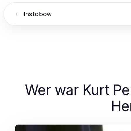
Instabow
I
Wer war Kurt P
Her