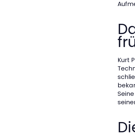
Aufme
Da
fr
Kurt 
Techni
schli
bekann
Seine
seine
Di