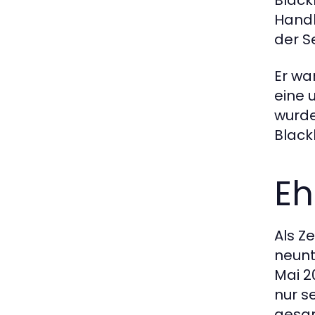
Black
Handh
der S
Er wa
eine 
wurde
Black
Eh
Als Z
neunt
Mai 2
nur s
gesam