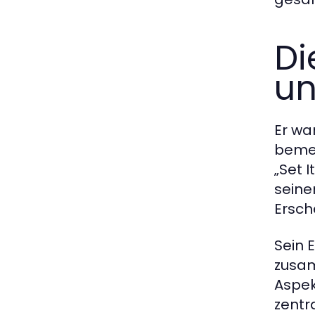
Di
un
Er wa
bemer
„Set I
seine
Ersch
Sein 
zusam
Aspek
zentr