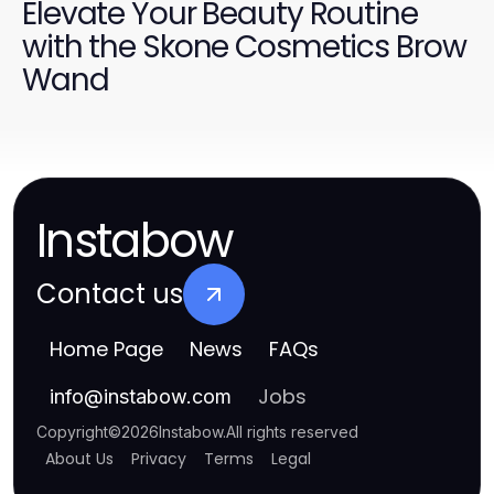
Elevate Your Beauty Routine
with the Skone Cosmetics Brow
Wand
Instabow
Contact us
Home Page
News
FAQs
Jobs
info
@
instabow.com
Copyright
©
2026
Instabow
.
All rights reserved
About Us
Privacy
Terms
Legal