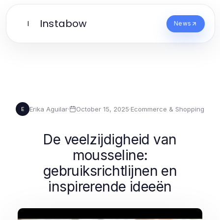
Instabow
I
News
Erika Aguilar
·
October 15, 2025
·
Ecommerce & Shopping
E
De veelzijdigheid van
mousseline:
gebruiksrichtlijnen en
inspirerende ideeën