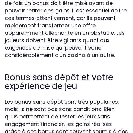
de fois un bonus doit être misé avant de
pouvoir retirer des gains. Il est essentiel de lire
ces termes attentivement, car ils peuvent
rapidement transformer une offre
apparemment alléchante en un obstacle. Les
joueurs doivent être vigilants quant aux
exigences de mise qui peuvent varier
considérablement d'un casino à un autre.
Bonus sans dépôt et votre
expérience de jeu
Les bonus sans dépôt sont très populaires,
mais ils ne sont pas sans conditions. Bien
qu'ils permettent de tester les jeux sans
engagement financier, les gains réalisés
grâce à ces bonus sont souvent soumis à des