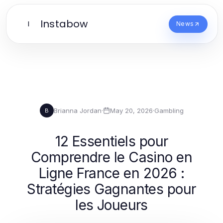
Instabow
I
News
Brianna Jordan
·
May 20, 2026
·
Gambling
B
12 Essentiels pour
Comprendre le Casino en
Ligne France en 2026 :
Stratégies Gagnantes pour
les Joueurs