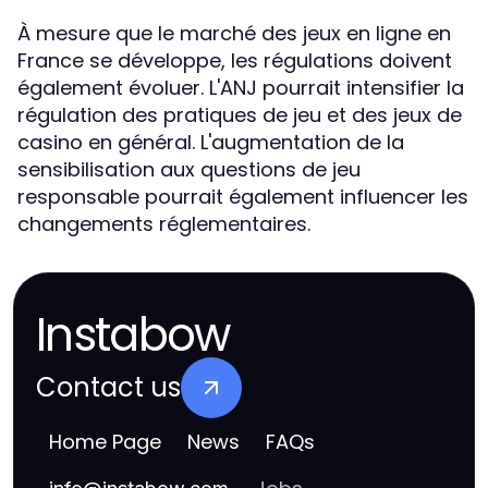
À mesure que le marché des jeux en ligne en
France se développe, les régulations doivent
également évoluer. L'ANJ pourrait intensifier la
régulation des pratiques de jeu et des jeux de
casino en général. L'augmentation de la
sensibilisation aux questions de jeu
responsable pourrait également influencer les
changements réglementaires.
Instabow
Contact us
Home Page
News
FAQs