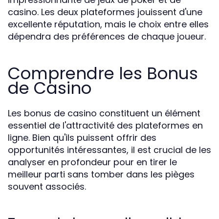
casino. Les deux plateformes jouissent d'une
excellente réputation, mais le choix entre elles
dépendra des préférences de chaque joueur.
Comprendre les Bonus
de Casino
Les bonus de casino constituent un élément
essentiel de l'attractivité des plateformes en
ligne. Bien qu'ils puissent offrir des
opportunités intéressantes, il est crucial de les
analyser en profondeur pour en tirer le
meilleur parti sans tomber dans les pièges
souvent associés.