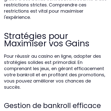
restrictions strictes. Comprendre ces
restrictions est vital pour maximiser
l'expérience.
Stratégies pour
Maximiser vos Gains
Pour réussir au casino en ligne, adopter des
stratégies solides est primordial. En
comprenant les jeux, en gérant efficacement
votre bankroll et en profitant des promotions,
vous pouvez améliorer vos chances de
succès.
Gestion de bankroll efficace